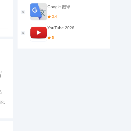
连接
Google 翻译
3.4
YouTube 2026
5
载和
用户提
理。
问
接。
。
简化