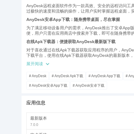
AnyDesk远程桌面软件作为一款高效、安全的远程访问工
过极快的速度和流畅的操作，让用户实时掌握远程桌面，
AnyDesk安卓App下载：随身携带桌面，尽在掌握
为了满足移动设备用户的需求，AnyDesk推出了安卓App版
便，用户只需在应用商店中搜索并下载，即可在随身携带
在线Apk下载器：便捷获取AnyDesk最新版下载
对于喜欢通过在线Apk下载器获取应用程序的用户，AnyD
下载平台，使用在线Apk下载器获取AnyDesk的最新版
高效远程访问：极速连接，流畅操作
展开阅读
AnyDesk以其卓越的性能而著称，能够在低带宽环境下
# AnyDesk
# AnyDesk Apk下载
# AnyDesk App下载
# An
远程协作，还是远程技术支持，AnyDesk都能提供高效
多平台兼容：跨设备、跨平台无障碍
# AnyDesk安卓App下载
# AnyDesk安卓下载
AnyDesk支持跨设备、跨平台的远程连接，无论是Window
程桌面控制。这种多平台兼容性使得AnyDesk成为各类
应用信息
安全加密保护：数据隐私无忧
在远程桌面连接中，安全性至关重要。AnyDesk通过TLS 
最新版本
商务文件还是敏感信息，用户在使用AnyDesk时都能够
7.0.0
即时文件传输：轻松共享，高效协作