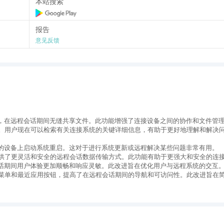
本站搜索
之间轻松共享文件，提高协作效率。无需第三方工具，用户能够直接在远程
报告
意见反馈
自己的操作习惯调整设置，定制化自己的远程桌面体验。从界面到功能，
性化需求。
台兼容的特点，成为现代远程协作的理想工具。通过AnyDesk安卓App下
效的远程桌面控制。不论是商务办公还是远程技术支持，AnyDesk都为
，在远程会话期间无缝共享文件。此功能增强了连接设备之间的协作和文件管
功能。用户现在可以检索有关连接系统的关键详细信息，有助于更好地理解和解决
的设备上启动系统重启。这对于进行系统更新或远程解决某些问题非常有用。
用户提供了更灵活和安全的远程会话数据传输方式。此功能有助于更强大和安全的连
话期间用户体验更加顺畅和响应灵敏。此改进旨在优化用户与远程系统的交互
支持菜单和最近应用按钮，提高了在远程会话期间的导航和可访问性。此改进旨在