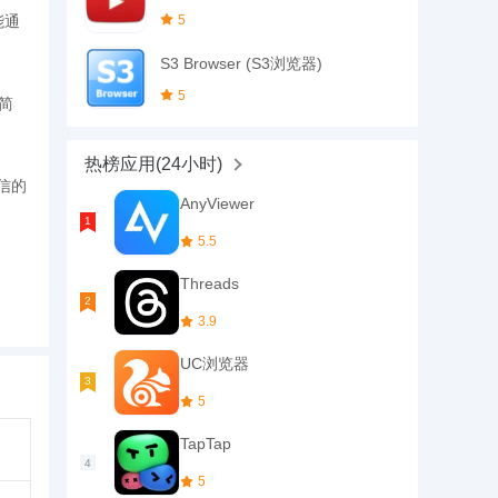
5
能通
S3 Browser (S3浏览器)
5
载简
热榜应用(24小时)
信的
AnyViewer
5.5
公、
Threads
3.9
碍的远
UC浏览器
5
论是
TapTap
5