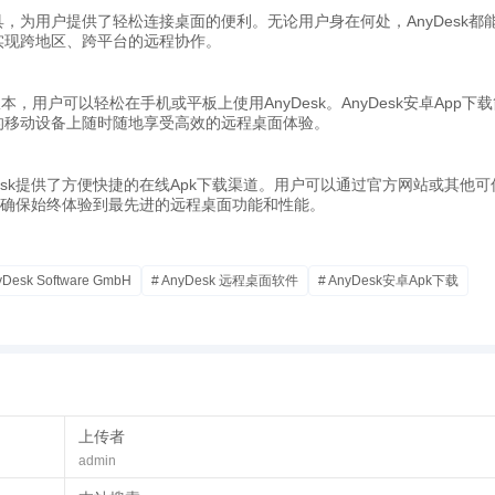
具，为用户提供了轻松连接桌面的便利。无论用户身在何处，AnyDesk都
实现跨地区、跨平台的远程协作。
本，用户可以轻松在手机或平板上使用AnyDesk。AnyDesk安卓App下
的移动设备上随时随地享受高效的远程桌面体验。
esk提供了方便快捷的在线Apk下载渠道。用户可以通过官方网站或其他可
本，确保始终体验到最先进的远程桌面功能和性能。
实现快速连接，让用户体验到近乎本地的流畅远程桌面操作。不论是远程办
yDesk Software GmbH
# AnyDesk 远程桌面软件
# AnyDesk安卓Apk下载
可靠的远程访问服务。
s、Mac、Linux，还是iOS、Android等操作系统，用户都能够实现无障
用户理想的远程工作工具。
1.2协议和RSA 2048位加密技术，为用户提供高级别的数据安全保护。无
上传者
享受到卓越的安全保障。
admin