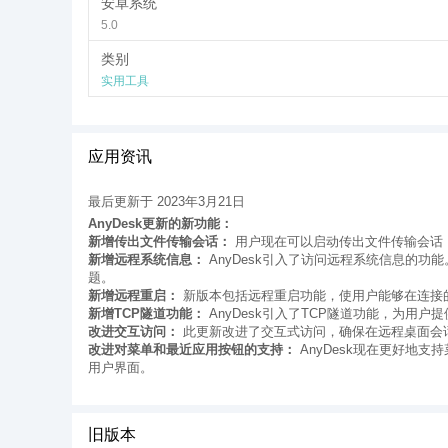
安卓系统
AnyDesk内置即时文件传输功能，用户可以在远程桌面
5.0
中传输文件，让跨地区的合作变得更加便捷。
类别
个性化定制：符合用户习惯的操作体验
实用工具
AnyDesk提供了丰富的个性化定制选项，用户可以根据
AnyDesk都允许用户进行灵活调整，以满足不同用户的个
总体而言，AnyDesk远程桌面软件以其高效、安全、多平
在线Apk下载器，用户可以随时随地在不同设备上享受到高
应用资讯
供了一流的远程访问解决方案。
最后更新于 2023年3月21日
AnyDesk更新的新功能：
新增传出文件传输会话：
用户现在可以启动传出文件传输会话
新增远程系统信息：
AnyDesk引入了访问远程系统信息的
题。
新增远程重启：
新版本包括远程重启功能，使用户能够在连接
新增TCP隧道功能：
AnyDesk引入了TCP隧道功能，为
改进交互访问：
此更新改进了交互式访问，确保在远程桌面会
改进对菜单和最近应用按钮的支持：
AnyDesk现在更好地
用户界面。
旧版本