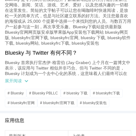
交网络。新闻、笑话、游戏、艺术、爱好，以及您感兴趣的一切都
在这里发生。简短的文字帖子可以让您在喝咖啡时快速阅读，是放
松一天的简单方式，也是与社区建立联系的好方法。关注您最喜欢
的海报或从 25,000 个提要中选择一个来找到您的人员。与数百万用
户一起参与这一刻，再次享受乐趣。Bluesky下载站提供最新版
Bluesky官网网页版安卓版苹果版App安装包下载网站 bluesky网页
版, blueskyfrc官网下载, blueskyfrc官网, bluesky 下载, bluesky软件
下载, bluesky网站, blueskyfrc下载, bluesky安装包
Bluesky 与 Twitter 有何不同？
Bluesky 首席执行官杰伊·格雷伯 (Jay Graber) 上个月在一篇博文中
表示，该应用与 Twitter 相似并非巧合。但与 Twitter 不同的是，
Bluesky 计划成为一个去中心化的系统，这意味着人们最终可以在
其中构建自己的应用和社区。格雷伯女士说，这样设计的目的是，
展开阅读
任何个人都无法为整个 Bluesky 社区制定规则。
Bluesky 还使用“开放协议”进行运营。这很不寻常，因为社交媒体平
# Bluesky
# Bluesky PBLLC
# bluesky 下载
# blueskyfrc下载
台传统上都是封闭的，这意味着在各个平台上发布的内容只会保留
# blueskyfrc官网
# blueskyfrc官网下载
# bluesky安装包
在该平台上。例如，你的推文会显示在 Twitter 上，你的照片会显示
在 Instagram 上，但它们无法轻松地在这些社交网络之间交叉发
# bluesky网站
# bluesky网页版
# bluesky软件下载
# 社交
布。
应用信息
但由于 Bluesky 试图变得更加开放，未来它可以让帖子轻松地在不
同的社交媒体平台之间流动。