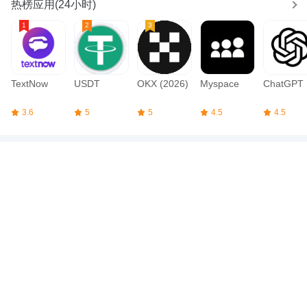
热榜应用(24小时)
TextNow
USDT
OKX (2026)
Myspace
ChatGPT
3.6
5
5
4.5
4.5