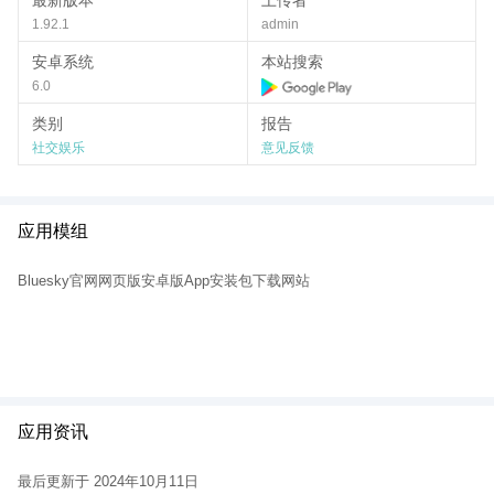
最新版本
上传者
如何加入 Bluesky？
1.92.1
admin
由于 Bluesky 仍在开发中，目前仅限邀请使用。格雷伯女士上个月
安卓系统
本站搜索
在该平台的一篇帖子中表示，该应用正在构建审核工具，然后才会
向公众开放。要注册，人们需要现有用户的邀请码。
6.0
Bluesky 为何会流行？
类别
报告
社交娱乐
意见反馈
自从马斯克收购 Twitter 以来，他已经改变了这项服务，取消了平台
上对在线言论的限制，并改变了其验证做法。这些措施导致一些用
户感到困惑，也导致平台上错误信息和仇恨言论增多。
因此，Twitter 用户开始尝试替代方案。近几个月来，一些人已经迁
应用模组
移到 Mastodon，这是另一个去中心化的社交媒体平台，该平台表
示其目标是成为“ Twitter 的可行替代方案”。
Bluesky官网网页版安卓版App安装包下载网站
Bluesky 最初只限于一小部分科技圈内人士使用。周四，一些知名
Twitter 账号和公众人物（如奥卡西奥·科尔特斯、泰根和社交媒体明
星德里尔）加入了该平台，引发了轰动。
Bluesky 是一系列备受热捧的 Twitter 替代品中的最新一款，其他替
代品包括Mastodon和 Truth Social。Bluesky 最近首次亮相，受到
陷入困境的自由派 Twitter 用户的热烈欢迎，他们在推特上表达了想
要离开 Twitter 的愿望。该项目始于 2019 年，当时 Twitter 的首席
应用资讯
执行官杰克·多西 (Jack Dorsey)宣布他希望“为社交媒体开发一个开
放和去中心化的标准”，将平台所有权从受投资者控制的私人公司手
最后更新于 2024年10月11日
中转移到用户手中，用户可以使用开源代码来创建他们的应用程