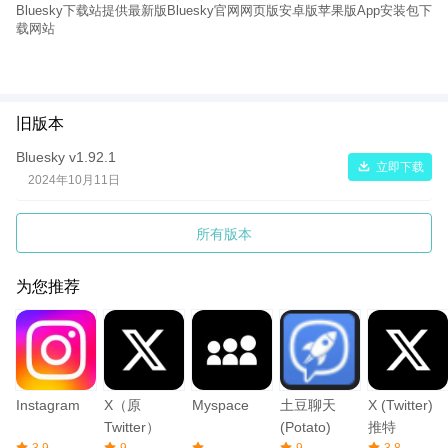
序、算法和对话。
Bluesky下载站提供最新版Bluesky官网网页版安卓版苹果版App安装包下
载网站
为了实现这一切，Bluesky 团队在过去两年中花了大量时间开发一
种名为 AT 协议的东西，这是一种“联合”网络，允许服务器以能够跟
上社交媒体网站极大流量的速度相互通信。Bluesky 首席执行官杰
伊·格雷伯 (Jay Graber)在最近的一次演讲中解释道：“如果中心化
平台的治理方式与君主制相似，那么联合网络的治理方式则与小型
旧版本
封建社会相似。整个网络并不是由一个国王统治，还有一些较小的
领主对其领域仍拥有绝对权力。”在一个派系林立、混乱不堪的系统
Bluesky v1.92.1
中，整个社区可能因为“领主”的突发奇想而消失，为了对抗这种可能
立即下载
2024年10月11日
性，Bluesky 希望提供他们所谓的可移植性，让不满意的用户可以
带着他们的数据、联系人和身份去其他地方。
所有版本
为您推荐
Instagram
X（原
Myspace
土豆聊天
X (Twitter)
Twitter）
(Potato)
推特