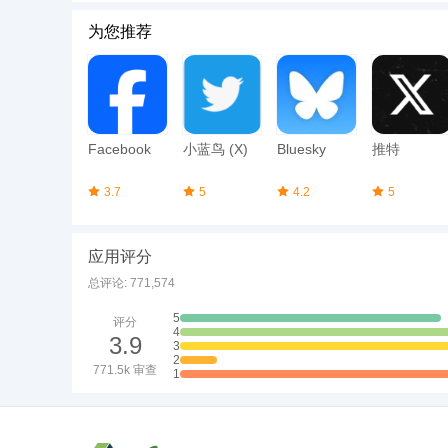
为您推荐
Facebook
小蓝鸟 (X)
Bluesky
推特
3.7
5
4.2
5
应用评分
总评论: 771,574
5
评分
4
3.9
3
2
771.5k 审查
1