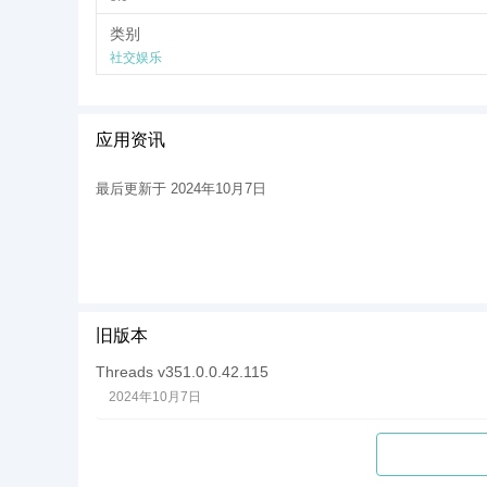
与 Twitter 类似，用户可以通过创建新线程来分享他
类别
料或仅提及。 然后，观众可以在帖子中用图像、视频或文
社交娱乐
当用户第一次打开他们的线程配置文件时，系统会询问他们
Instagram 一样，设置私人个人资料意味着只有您的
虽然其中许多功能在 Threads 和 Instagram 上都
应用资讯
Threads 上将谁静音、您想在 Threads 上隐藏哪些字
Threads 上不需要进行太多设置，因为它与 Instagram
最后更新于 2024年10月7日
旧版本
Threads v351.0.0.42.115
2024年10月7日