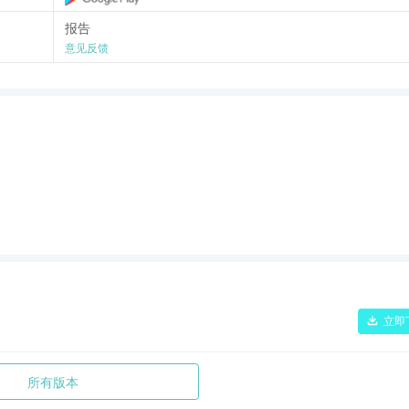
们的想法。 然后，用户可以选择谁可以回复该主题：您的关注者、您关注的个
报告
本进行回复。
意见反馈
是否需要公共或私有配置文件。 稍后可以在隐私设置中更改此设置。 与
关注者可以与您联系。 您还可以批准或拒绝关注请求。
有，但您需要在 Threads 上重新设置其中大部分功能。 其中包括谁可以提及您、
词以及您的关注者。
 上已有的设置相关联。
立即
所有版本