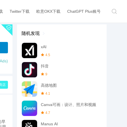
下载
Twitter下载
欧意OKX下载
ChatGPT Plus账号
随机发现
xAI
4.5
ds)
抖音
9
商店
高德地图
4.1
Canva可画：设计、照片和视频
4.7
的早
Manus AI
应用