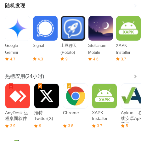
随机发现
Google
Signal
土豆聊天
Stellarium
XAPK
Gemini
(Potato)
Mobile
Installer
4.7
4.3
9
4.6
3.7
热榜应用(24小时)
AnyDesk 远
推特
Chrome
XAPK
Apkuo – 
程桌面软件
Twitter(X)
Installer
线安卓Ap
载器
3.9
9
3.8
3.7
5