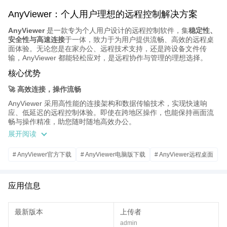
AnyViewer：个人用户理想的远程控制解决方案
AnyViewer
是一款专为个人用户设计的远程控制软件，集
稳定性、
安全性与高速连接
于一体，致力于为用户提供流畅、高效的远程桌
面体验。无论您是在家办公、远程技术支持，还是跨设备文件传
输，AnyViewer 都能轻松应对，是远程协作与管理的理想选择。
核心优势
🚀 高效连接，操作流畅
AnyViewer 采用高性能的连接架构和数据传输技术，实现快速响
应、低延迟的远程控制体验。即使在跨地区操作，也能保持画面流
畅与操作精准，助您随时随地高效办公。
展开阅读
🔒 多重安全保障
安全是 AnyViewer 的首要原则。软件支持
端到端加密传输、双重身
# AnyViewer官方下载
# AnyViewer电脑版下载
# AnyViewer远程桌面
份验证、权限控制
等多项安全机制，确保远程连接过程中的数据传
输私密、安全，保护您的隐私不泄露。
🌐 远程桌面，轻松访问
应用信息
支持多种远程访问模式，包括一键远程协助、无人工干预连接、远
程桌面查看与控制，兼容多系统，适配 Windows 主流版本，用户可
最新版本
上传者
灵活选择控制方式，自由切换设备。
admin