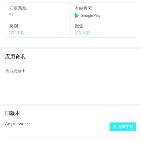
📁 快速文件传输
安卓系统
本站搜索
内置高速文件传输功能，可在两台设备之间快速传输文档、图片、
5.0
安装包等文件，无需借助第三方网盘工具，传输效率更高，使用更
加便捷。
类别
报告
🧩 简洁易用的界面
实用工具
意见反馈
无需繁琐配置，只需简单几步即可快速建立远程连接。软件界面简
洁明了，操作流程人性化，零基础用户也能快速上手。
适用场景
应用资讯
💻
远程办公
：随时访问公司电脑或办公文件，提升工作效率。
🛠️
远程技术支持
：为亲友或客户提供远程协助与系统维护。
最后更新于
📦
文件共享传输
：跨设备高效分享文件，无需U盘或网盘。
🧳
出差在外
：无论身处何地，都能快速连接家中或办公室电脑。
为什么选择 AnyViewer？
✅ 免费个人版，功能丰富
✅ 轻量软件，占用资源少
旧版本
✅ 支持多设备绑定与切换
✅ 在线客服与技术支持完善
AnyViewer v
立即下载