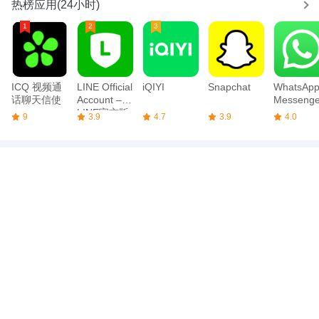
WPS Office个人版免费下载 | WPS官网正版Office软件下载
热榜应用(24小时)
WPS Office, WPS个人版, WPS官方下载, WPS Office免费下载,
WPS 2019, WPS 2016
WPS Office个人版由金山办公推出，永久免费，支持文字、表格、
演示等功能。通过WPS官网可免费下载WPS2016、WPS2019等版
本，轻量高效，全面兼容。
ICQ 视频通
LINE Official
iQIYI
Snapchat
WhatsAp
WPS个人版下载 | WPS Office官网免费正版
话聊天信使
Account –
Messenge
LINE官方版
9
3.9
4.7
3.9
4.0
WPS个人版, WPS官网, WPS免费下载, WPS Office中文, WPS抢鲜
版
在WPS官网免费获取WPS个人版，支持Windows/Mac/Android/iOS
多平台使用，兼容Office格式，小巧稳定，永久免费。
WPS官方下载入口 | WPS Office免费版/个人版/专业版
WPS官方下载, WPS Office个人版, WPS官网入口, WPS Office下载,
WPS免费办公软件
WPS官网提供WPS Office官方下载，包括个人版、免费版、专业
版，全面兼容Office文档格式，支持跨平台办公，永久免费。