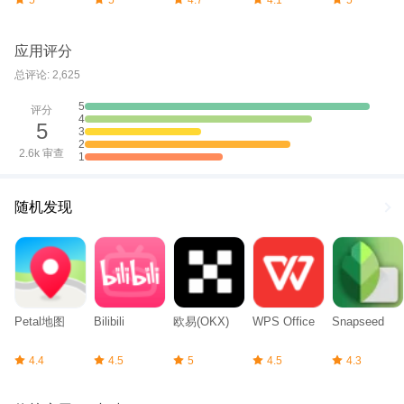
Pro（谷歌地
5
5
4.7
4.1
5
Q2：WPS和微软Office有什么区别？
球专业版）
A：WPS体积小、运行快，并且永久免费；而微软Office功能更全
面，但需要付费授权。WPS对Office文档格式的兼容度非常高。
应用评分
Q3：WPS支持Mac系统吗？
总评论: 2,625
A：支持，WPS已经推出Mac版，同时也支持Windows、Linux和移
动端平台。
5
评分
4
Q4：我能用WPS直接编辑PDF吗？
5
3
A：可以，WPS内置PDF编辑与转换功能，方便用户快速修改与导
2
出。
2.6k 审查
1
WPS官方下载入口 | WPS Office免费版/个人版/专业版
随机发现
总结
WPS Office个人版
不仅是一款轻便、免费、功能全面的办公软件，
更是日常学习与工作的必备工具。通过
WPS官网
免费下载，你可
以立即享受文字、表格、演示、PDF处理与云协同的全方位服务。
无论你是学生、上班族，还是独立创作者，WPS都能助力你的高效
办公。
Petal地图
Bilibili
欧易(OKX)
WPS Office
Snapseed
👉 建议：立即前往
WPS官网（
www.wps.cn）
下载官方正版，避
免盗版风险，体验更加安全与流畅的办公环境。
4.4
4.5
5
4.5
4.3
WPS Office热门关键词