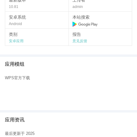
最新版本
上传者
WPS账号支持
云文档
功能，文档可随时保存至云端，多端同步
10.81
admin
（PC、手机、平板），实现随时随地的便捷办公。
安卓系统
本站搜索
WPS Office个人版的优势
Android
永久免费
：相比于一些需要付费的办公软件，WPS个人版提供永久
免费使用的承诺，适合个人与学生群体。
类别
报告
安卓应用
意见反馈
轻量小巧
：安装包体积远小于传统Office软件，占用内存少，运行速
度快，即使是配置较低的电脑也能流畅使用。
全面兼容
：兼容Microsoft Office的多种格式，用户可以无障碍打开
Word、Excel、PowerPoint文档。
应用模组
海量模板
：内置上万套办公模板，涵盖简历、表格、合同、PPT演
示等，满足不同人群的实际需求。
WPS官方下载
跨平台支持
：支持Windows、Mac、Linux、Android、iOS多平台，
真正实现全场景覆盖。
如何从WPS Office官网下载个人版？
要确保下载到官方正版WPS软件，请认准 **WPS Office官网
（
https://www.wps.cn/）**。
应用资讯
下载步骤如下：
打开浏览器输入【WPS官网】或直接访问
https://www.wps.cn/。
最后更新于 2025