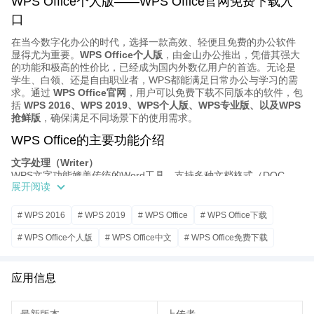
WPS Office个人版——WPS Office官网免费下载入
口
在当今数字化办公的时代，选择一款高效、轻便且免费的办公软件
显得尤为重要。
WPS Office个人版
，由金山办公推出，凭借其强大
的功能和极高的性价比，已经成为国内外数亿用户的首选。无论是
学生、白领、还是自由职业者，WPS都能满足日常办公与学习的需
求。通过
WPS Office官网
，用户可以免费下载不同版本的软件，包
括
WPS 2016、WPS 2019、WPS个人版、WPS专业版、以及WPS
抢鲜版
，确保满足不同场景下的使用需求。
WPS Office的主要功能介绍
文字处理（Writer）
WPS文字功能媲美传统的Word工具，支持多种文档格式（DOC、
展开阅读
DOCX、TXT、RTF等），同时支持PDF导入与导出，帮助用户轻
松实现编辑与排版。
# WPS 2016
# WPS 2019
# WPS Office
# WPS Office下载
表格处理（Spreadsheets）
内置强大的公式库与数据分析功能，兼容Excel常用的函数与图表，
# WPS Office个人版
# WPS Office中文
# WPS Office免费下载
适用于财务分析、数据整理与科研统计。
# WPS个人版
# WPS免费下载
# WPS免费办公软件
演示文稿（Presentation）
提供丰富的模板与动画效果，用户可以快速制作专业的PPT演示文
应用信息
# WPS官方下载
# WPS官网
# WPS官网入口
# WPS抢鲜版
件，支持导出为视频或PDF，广泛应用于教学、会议与汇报。
云端存储与协同