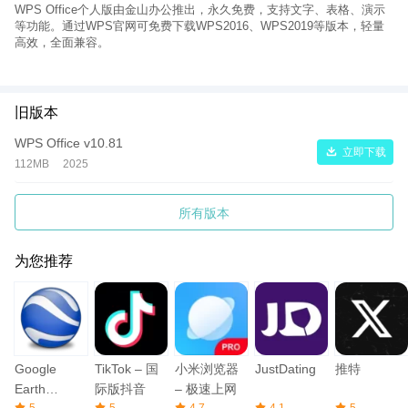
在下载页面选择
WPS个人版
或所需版本（如WPS 2016、WPS
WPS Office个人版由金山办公推出，永久免费，支持文字、表格、演示
2019、WPS专业版等）。
等功能。通过WPS官网可免费下载WPS2016、WPS2019等版本，轻量
高效，全面兼容。
点击免费下载按钮，根据提示完成安装。
安装完成后，用WPS账号登录即可享受云同步与个性化服务。
⚠️
注意：
为了避免下载盗版或捆绑恶意软件，请务必通过
WPS官
旧版本
方渠道
获取。
WPS适合哪些人群？
WPS Office v10.81
立即下载
112MB
2025
学生群体
：写论文、整理数据、制作演示文稿，全面满足学习需
求。
职场白领
：日常办公、项目分析、会议PPT制作，WPS都是高效助
所有版本
手。
自由职业者
：无论是写作、设计还是财务报表，WPS都能提供多元
为您推荐
化工具。
普通家庭用户
：记账、写信、学习资料整理，一款软件即可搞定。
常见问题（FAQ）
Q1：WPS Office个人版真的永久免费吗？
Google
TikTok – 国
小米浏览器
JustDating
推特
A：是的，WPS个人版永久免费使用，部分高级功能可选择订阅会
员，但基本功能完全免费。
Earth
际版抖音
– 极速上网