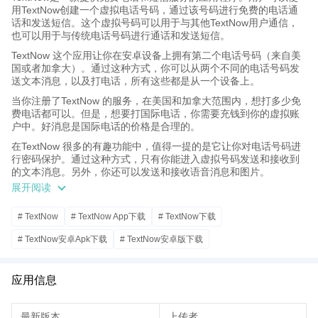
用TextNow创建一个虚拟电话号码，通过该号码进行免费的电话通
话和发送短信。这个虚拟号码可以用于与其他TextNow用户通信，
也可以用于与传统电话号码进行通话和发送短信。
TextNow 这个应用让你在安卓设备上拥有第二个电话号码（来自美
国或者加拿大）。通过这种方式，你可以从两个不同的电话号码发
送文本消息，以及打电话，所有这些都是从一个设备上。
当你注册了TextNow 的服务，在美国和加拿大范围内，想打多少免
费电话都可以。但是，想要打国际电话，你需要充钱到你的虚拟账
户中。好消息是国际电话的价格是合理的。
在TextNow 很多的有趣功能中，值得一提的是它让你对电话号码进
行密码保护。通过这种方式，只有你能进入虚拟号码发送和接收到
的文本消息。另外，你还可以发送和接收语音消息和图片。
展开阅读
TextNow 是一个非常有帮助的应用，对于那些因为工作用途需要第
二个电话号码的人来说。通过这个应用，你会获得使用两部手机的
所有好处，但是只需携带一部手机。另外，应用还让你将安卓平板
# TextNow
# TextNow App下载
# TextNow下载
变成一部手机，你可以进行和接收电话呼叫，以及文本信息。
# TextNow安卓Apk下载
# TextNow安卓版下载
应用信息
最新版本
上传者