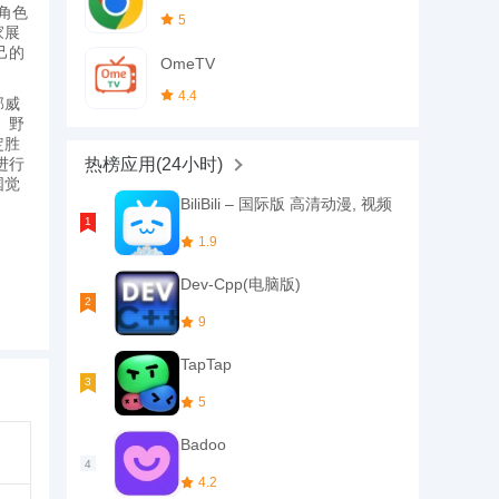
和角色
5
家展
己的
OmeTV
4.4
部威
、野
定胜
进行
热榜应用(24小时)
国觉
BiliBili – 国际版 高清动漫, 视频
1.9
Dev-Cpp(电脑版)
9
TapTap
5
Badoo
4.2