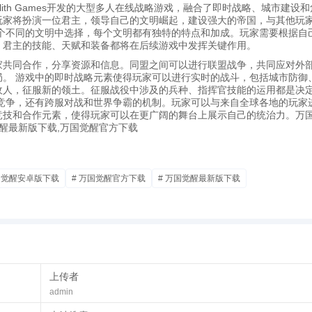
款由Lilith Games开发的大型多人在线战略游戏，融合了即时战略、城市建设
玩家将扮演一位君主，领导自己的文明崛起，建设强大的帝国，与其他玩
个不同的文明中选择，每个文明都有独特的特点和加成。玩家需要根据自
。君主的技能、天赋和装备都将在后续游戏中发挥关键作用。
家共同合作，分享资源和信息。同盟之间可以进行联盟战争，共同应对外
。 游戏中的即时战略元素使得玩家可以进行实时的战斗，包括城市防御
敌人，征服新的领土。征服战役中涉及的兵种、指挥官技能的运用都是决
竞争，还有跨服对战和世界争霸的机制。玩家可以与来自全球各地的玩家
竞技和合作元素，使得玩家可以在更广阔的舞台上展示自己的统治力。万
觉醒最新版下载,万国觉醒官方下载
国觉醒安卓版下载
# 万国觉醒官方下载
# 万国觉醒最新版下载
上传者
admin