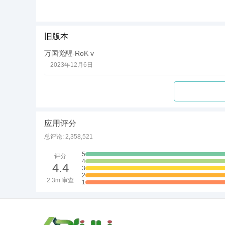
旧版本
万国觉醒-RoK v
2023年12月6日
应用评分
总评论: 2,358,521
5
评分
4
4.4
3
2
2.3m 审查
1