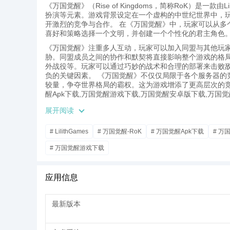
《万国觉醒》（Rise of Kingdoms，简称RoK）是一
扮演等元素。游戏背景设定在一个虚构的中世纪世界中，
开激烈的竞争与合作。 在《万国觉醒》中，玩家可以从多
喜好和策略选择一个文明，并创建一个个性化的君主角色
《万国觉醒》注重多人互动，玩家可以加入同盟与其他玩
胁。同盟成员之间的协作和默契将直接影响整个游戏的格局
外战役等。玩家可以通过巧妙的战术和合理的部署来击败
负的关键因素。 《万国觉醒》不仅仅局限于各个服务器的
较量，争夺世界格局的霸权。这为游戏增添了更高层次的
醒Apk下载,万国觉醒游戏下载,万国觉醒安卓版下载,万国
展开阅读
# LilithGames
# 万国觉醒-RoK
# 万国觉醒Apk下载
# 万
# 万国觉醒游戏下载
应用信息
最新版本