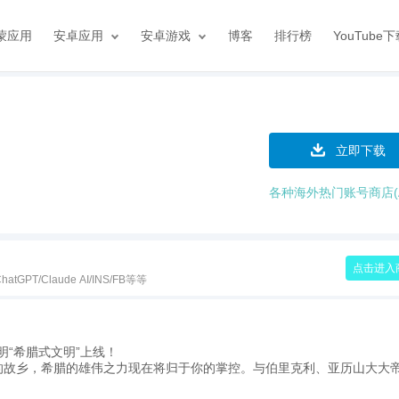
蒙应用
安卓应用
安卓游戏
博客
排行榜
YouTube
立即下载
各种海外热门账号商店(A
点击进入
hatGPT/Claude AI/INS/FB等等
明“希腊式文明”上线！
的故乡，希腊的雄伟之力现在将归于你的掌控。与伯里克利、亚历山大大