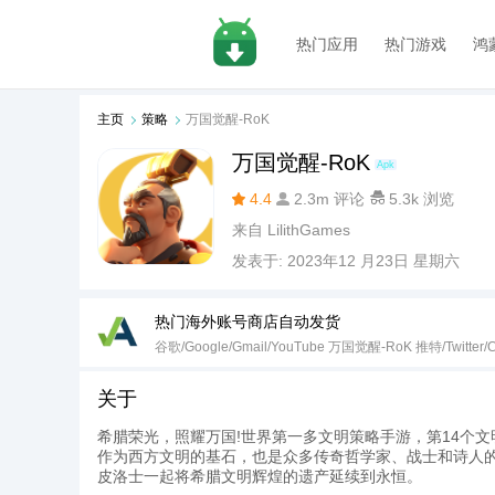
热门应用
热门游戏
鸿
主页
策略
万国觉醒-RoK
万国觉醒-RoK
Apk
4.4
2.3m 评论
5.3k 浏览
来自
LilithGames
发表于:
2023年12 月23日 星期六
热门海外账号商店自动发货
谷歌/Google/Gmail/YouTube 万国觉醒-RoK 推特/Twitter/C
关于
希腊荣光，照耀万国!世界第一多文明策略手游，第14个文
作为西方文明的基石，也是众多传奇哲学家、战士和诗人
皮洛士一起将希腊文明辉煌的遗产延续到永恒。