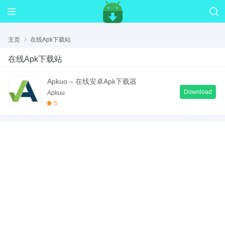
主页
在线Apk下载站
在线Apk下载站
Apkuo – 在线安卓Apk下载器
Download
Apkuu
5