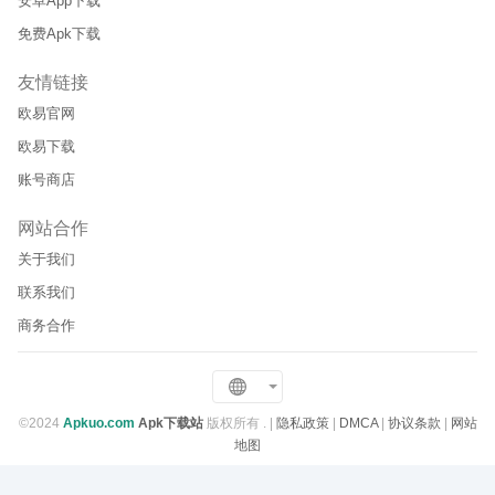
安卓App下载
免费Apk下载
友情链接
欧易官网
欧易下载
账号商店
网站合作
关于我们
联系我们
商务合作
©2024
Apkuo.com
Apk下载站
版权所有 .
|
隐私政策
|
DMCA
|
协议条款
|
网站
地图