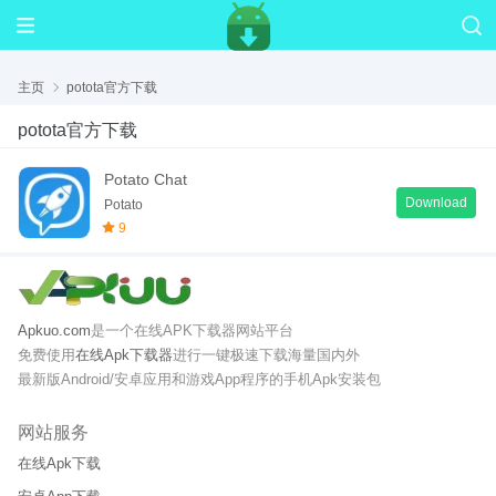
主页
potota官方下载
potota官方下载
Potato Chat
Download
Potato
9
Apkuo.com
是一个在线APK下载器网站平台
免费使用
在线Apk下载器
进行一键极速下载海量国内外
最新版Android/安卓应用和游戏App程序的手机Apk安装包
网站服务
在线Apk下载