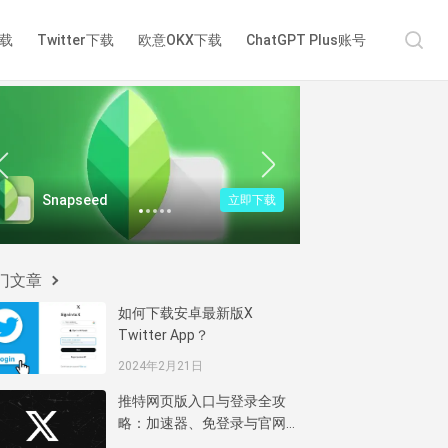
下载
Twitter下载
欧意OKX下载
ChatGPT Plus账号
ChatGPT
Zoom Work
立即下载
1
2
3
4
5
门文章
如何下载安卓最新版X
Twitter App？
2024年2月21日
推特网页版入口与登录全攻
略：加速器、免登录与官网
使用指南