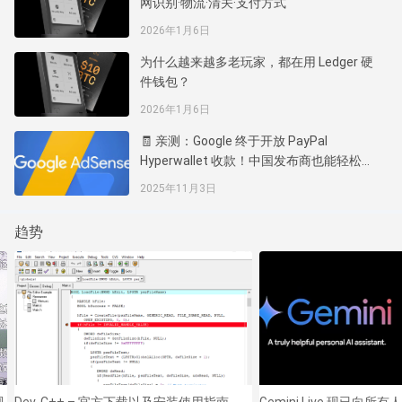
网识别·物流·清关·支付方式
2026年1月6日
为什么越来越多老玩家，都在用 Ledger 硬
件钱包？
2026年1月6日
🧾 亲测：Google 终于开放 PayPal
Hyperwallet 收款！中国发布商也能轻松拿
到 AdSense 钱了
2025年11月3日
趋势
视
Dev-C++ – 官方下载以及安装使用指南
Gemini Live 现已向